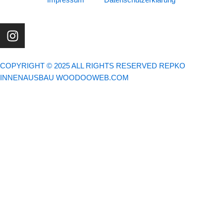
Impressum
Datenschutzerklärung
I
n
s
t
COPYRIGHT © 2025 ALL RIGHTS RESERVED REPKO
a
INNENAUSBAU WOODOOWEB.COM
g
r
a
m